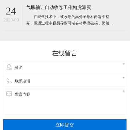
形象，不管遇到什么样的突发状况，都要学会管理时
气胀轴让自动收卷工作如虎添翼
24
间，甚至要比客户想象中的要做得更好。 Isabella
在现代技术中，被收卷的高分子卷材两端不整
是一家日本公司在中国办事处的销售助理，有一天她
2020-09
齐，搬运过程中容易导致两端卷材摩擦破损，仍然是
接到了来自总公
无法突破的问题，另一方面由于利用辊轴收卷，在将
卷材移离辊轴时，卷材与辊轴间产生较大的摩擦力，
故移离速度较慢，工作效率低。 但是，不可以直
接突破不代表我们不能使用辅助工具来帮助收卷装置
在线留言
进行工作。本实用新型提供了
立即提交