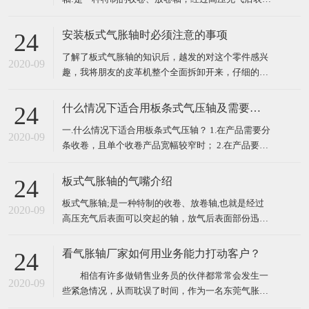
部分可以膨胀，放气后表面部分迅速缩回的轴叫做气
胀轴、气压轴、膨胀轴、胀气轴、气胀辊、充气轴、
安装板式气胀轴时必须注意的事项
24
压力轴等。气胀轴、气胀套使用极为方便、快捷，只
了解了板式气胀轴的知识后，越发的对这个零件感兴
需用户自备气源，空气压力控制在 6-8kg 范围内，需
2020-09
趣，我将朋友的皮革机整个全面拆卸开来，仔细的观
锁
看了一下气胀轴的外表，然后开始重新自己组装，这
个时候发现怎么安装都安装不上，于是又开始拿起说
什么情况下适合用板条式气压轴及需要注意的问题
24
明书研究起安装气胀轴时必须注意的事项，以下就是
一.什么情况下适合用板条式气压轴？ 1.在产品需要分
注意事项，我们来一起了解一下！ ​ 一、了解板式气
2020-09
条收卷，且单个收卷产品宽幅较窄时； 2.在产品要求
胀轴装
较高真圆时； 3.在产品所用卷筒纸芯或者其他材质卷
筒壁厚较薄或质量不佳易变形时。 ​ 二.在用使板条式
板式气胀轴的气嘴介绍
24
气压轴时需要注意些什么问题？ 1.需保持气压轴内气
板式气胀轴;是一种特制的收卷、放卷轴,也就是经过
压持续充足；
2020-09
高压充气后表面可以突起的轴，放气后表面部份迅速
缩回的轴叫做板式气胀轴。那么其气嘴该怎样理解
呢，下面将具体讲解。 简单来讲，气嘴就是板式气胀
看气胀轴厂家如何用业务能力打动客户？
24
轴的在放气与充气会使用到的一个配件，它主要起到
相信有许多做销售业务员的伙伴都常常会发生一
充气及放气的功能，因为板式气胀轴在工作过程中需
2020-09
些紧急情况，从而耽误了时间，作为一名东莞气胀轴
要经常需要
厂家的专业销售业务员，我的业务能力就代表着公司