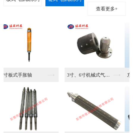
查看更多+
东莞凸键气胀轴生产销...
键条气胀轴供应