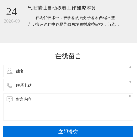
形象，不管遇到什么样的突发状况，都要学会管理时
气胀轴让自动收卷工作如虎添翼
24
间，甚至要比客户想象中的要做得更好。 Isabella
在现代技术中，被收卷的高分子卷材两端不整
是一家日本公司在中国办事处的销售助理，有一天她
2020-09
齐，搬运过程中容易导致两端卷材摩擦破损，仍然是
接到了来自总公
无法突破的问题，另一方面由于利用辊轴收卷，在将
卷材移离辊轴时，卷材与辊轴间产生较大的摩擦力，
故移离速度较慢，工作效率低。 但是，不可以直
接突破不代表我们不能使用辅助工具来帮助收卷装置
在线留言
进行工作。本实用新型提供了
立即提交