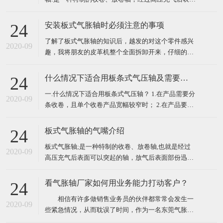
部分可以膨胀，放气后表面部分迅速缩回的轴叫做气
胀轴、气压轴、膨胀轴、胀气轴、气胀辊、充气轴、
安装板式气胀轴时必须注意的事项
24
压力轴等。气胀轴、气胀套使用极为方便、快捷，只
了解了板式气胀轴的知识后，越发的对这个零件感兴
需用户自备气源，空气压力控制在 6-8kg 范围内，需
2020-09
趣，我将朋友的皮革机整个全面拆卸开来，仔细的观
锁
看了一下气胀轴的外表，然后开始重新自己组装，这
个时候发现怎么安装都安装不上，于是又开始拿起说
什么情况下适合用板条式气压轴及需要注意的问题
24
明书研究起安装气胀轴时必须注意的事项，以下就是
一.什么情况下适合用板条式气压轴？ 1.在产品需要分
注意事项，我们来一起了解一下！ ​ 一、了解板式气
2020-09
条收卷，且单个收卷产品宽幅较窄时； 2.在产品要求
胀轴装
较高真圆时； 3.在产品所用卷筒纸芯或者其他材质卷
筒壁厚较薄或质量不佳易变形时。 ​ 二.在用使板条式
板式气胀轴的气嘴介绍
24
气压轴时需要注意些什么问题？ 1.需保持气压轴内气
板式气胀轴;是一种特制的收卷、放卷轴,也就是经过
压持续充足；
2020-09
高压充气后表面可以突起的轴，放气后表面部份迅速
缩回的轴叫做板式气胀轴。那么其气嘴该怎样理解
呢，下面将具体讲解。 简单来讲，气嘴就是板式气胀
看气胀轴厂家如何用业务能力打动客户？
24
轴的在放气与充气会使用到的一个配件，它主要起到
相信有许多做销售业务员的伙伴都常常会发生一
充气及放气的功能，因为板式气胀轴在工作过程中需
2020-09
些紧急情况，从而耽误了时间，作为一名东莞气胀轴
要经常需要
厂家的专业销售业务员，我的业务能力就代表着公司