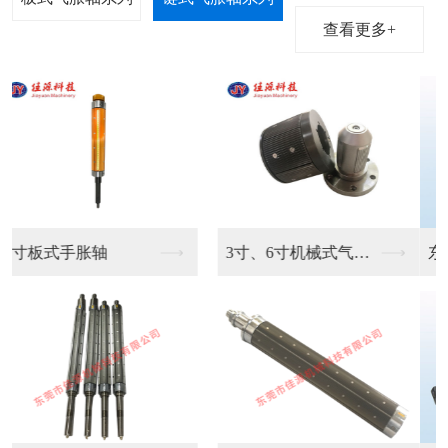
查看更多+
东莞凸键气胀轴生产销...
键条气胀轴供应