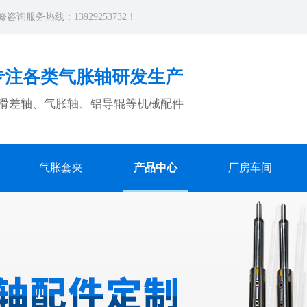
修
咨询服务热线：13929253732！
专注各类气胀轴研发生产
滑差轴、气胀轴、铝导辊等机械配件
气胀套夹
产品中心
厂房车间