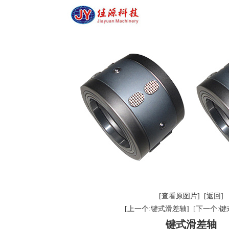
[查看原图片]
[返回]
[上一个:键式滑差轴]
[下一个:键
键式滑差轴