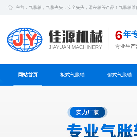
主营：
气胀轴
，
气胀夹头
，
安全夹头
，
滑差轴
等产品！
气胀轴维
6
年
专业生产
JIAYUAN MACHINERY
网站首页
板式气胀轴
键式气胀轴