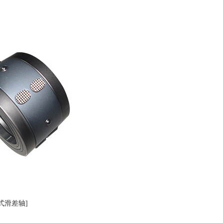
式滑差轴]