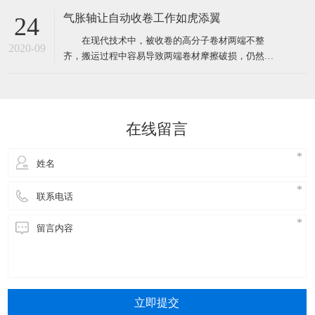
形象，不管遇到什么样的突发状况，都要学会管理时
气胀轴让自动收卷工作如虎添翼
24
间，甚至要比客户想象中的要做得更好。 Isabella
在现代技术中，被收卷的高分子卷材两端不整
是一家日本公司在中国办事处的销售助理，有一天她
2020-09
齐，搬运过程中容易导致两端卷材摩擦破损，仍然是
接到了来自总公
无法突破的问题，另一方面由于利用辊轴收卷，在将
卷材移离辊轴时，卷材与辊轴间产生较大的摩擦力，
故移离速度较慢，工作效率低。 但是，不可以直
接突破不代表我们不能使用辅助工具来帮助收卷装置
在线留言
进行工作。本实用新型提供了
立即提交