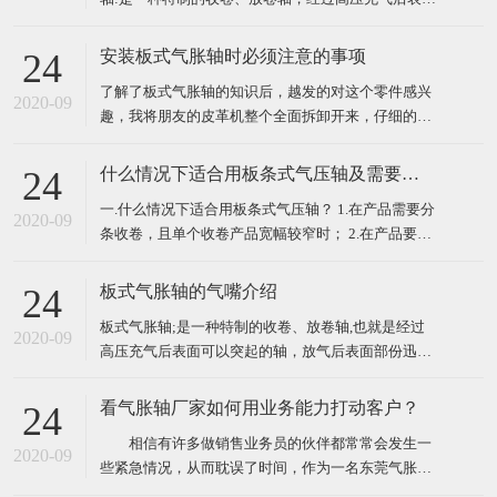
部分可以膨胀，放气后表面部分迅速缩回的轴叫做气
胀轴、气压轴、膨胀轴、胀气轴、气胀辊、充气轴、
安装板式气胀轴时必须注意的事项
24
压力轴等。气胀轴、气胀套使用极为方便、快捷，只
了解了板式气胀轴的知识后，越发的对这个零件感兴
需用户自备气源，空气压力控制在 6-8kg 范围内，需
2020-09
趣，我将朋友的皮革机整个全面拆卸开来，仔细的观
锁
看了一下气胀轴的外表，然后开始重新自己组装，这
个时候发现怎么安装都安装不上，于是又开始拿起说
什么情况下适合用板条式气压轴及需要注意的问题
24
明书研究起安装气胀轴时必须注意的事项，以下就是
一.什么情况下适合用板条式气压轴？ 1.在产品需要分
注意事项，我们来一起了解一下！ ​ 一、了解板式气
2020-09
条收卷，且单个收卷产品宽幅较窄时； 2.在产品要求
胀轴装
较高真圆时； 3.在产品所用卷筒纸芯或者其他材质卷
筒壁厚较薄或质量不佳易变形时。 ​ 二.在用使板条式
板式气胀轴的气嘴介绍
24
气压轴时需要注意些什么问题？ 1.需保持气压轴内气
板式气胀轴;是一种特制的收卷、放卷轴,也就是经过
压持续充足；
2020-09
高压充气后表面可以突起的轴，放气后表面部份迅速
缩回的轴叫做板式气胀轴。那么其气嘴该怎样理解
呢，下面将具体讲解。 简单来讲，气嘴就是板式气胀
看气胀轴厂家如何用业务能力打动客户？
24
轴的在放气与充气会使用到的一个配件，它主要起到
相信有许多做销售业务员的伙伴都常常会发生一
充气及放气的功能，因为板式气胀轴在工作过程中需
2020-09
些紧急情况，从而耽误了时间，作为一名东莞气胀轴
要经常需要
厂家的专业销售业务员，我的业务能力就代表着公司