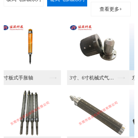
查看更多+
东莞凸键气胀轴生产销...
键条气胀轴供应