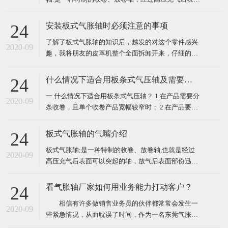
部分可以膨胀，放气后表面部分迅速缩回的轴叫做气
胀轴、气压轴、膨胀轴、胀气轴、气胀辊、充气轴、
安装板式气胀轴时必须注意的事项
24
压力轴等。气胀轴、气胀套使用极为方便、快捷，只
了解了板式气胀轴的知识后，越发的对这个零件感兴
需用户自备气源，空气压力控制在 6-8kg 范围内，需
2020-09
趣，我将朋友的皮革机整个全面拆卸开来，仔细的观
锁
看了一下气胀轴的外表，然后开始重新自己组装，这
个时候发现怎么安装都安装不上，于是又开始拿起说
什么情况下适合用板条式气压轴及需要注意的问题
24
明书研究起安装气胀轴时必须注意的事项，以下就是
一.什么情况下适合用板条式气压轴？ 1.在产品需要分
注意事项，我们来一起了解一下！ ​ 一、了解板式气
2020-09
条收卷，且单个收卷产品宽幅较窄时； 2.在产品要求
胀轴装
较高真圆时； 3.在产品所用卷筒纸芯或者其他材质卷
筒壁厚较薄或质量不佳易变形时。 ​ 二.在用使板条式
板式气胀轴的气嘴介绍
24
气压轴时需要注意些什么问题？ 1.需保持气压轴内气
板式气胀轴;是一种特制的收卷、放卷轴,也就是经过
压持续充足；
2020-09
高压充气后表面可以突起的轴，放气后表面部份迅速
缩回的轴叫做板式气胀轴。那么其气嘴该怎样理解
呢，下面将具体讲解。 简单来讲，气嘴就是板式气胀
看气胀轴厂家如何用业务能力打动客户？
24
轴的在放气与充气会使用到的一个配件，它主要起到
相信有许多做销售业务员的伙伴都常常会发生一
充气及放气的功能，因为板式气胀轴在工作过程中需
2020-09
些紧急情况，从而耽误了时间，作为一名东莞气胀轴
要经常需要
厂家的专业销售业务员，我的业务能力就代表着公司