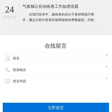
形象，不管遇到什么样的突发状况，都要学会管理时
气胀轴让自动收卷工作如虎添翼
24
间，甚至要比客户想象中的要做得更好。 Isabella
在现代技术中，被收卷的高分子卷材两端不整
是一家日本公司在中国办事处的销售助理，有一天她
2020-09
齐，搬运过程中容易导致两端卷材摩擦破损，仍然是
接到了来自总公
无法突破的问题，另一方面由于利用辊轴收卷，在将
卷材移离辊轴时，卷材与辊轴间产生较大的摩擦力，
故移离速度较慢，工作效率低。 但是，不可以直
接突破不代表我们不能使用辅助工具来帮助收卷装置
在线留言
进行工作。本实用新型提供了
立即提交