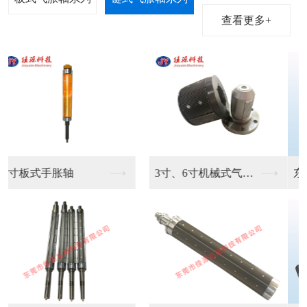
查看更多+
东莞凸键气胀轴生产销...
键条气胀轴供应