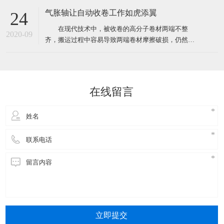
形象，不管遇到什么样的突发状况，都要学会管理时
气胀轴让自动收卷工作如虎添翼
24
间，甚至要比客户想象中的要做得更好。 Isabella
在现代技术中，被收卷的高分子卷材两端不整
是一家日本公司在中国办事处的销售助理，有一天她
2020-09
齐，搬运过程中容易导致两端卷材摩擦破损，仍然是
接到了来自总公
无法突破的问题，另一方面由于利用辊轴收卷，在将
卷材移离辊轴时，卷材与辊轴间产生较大的摩擦力，
故移离速度较慢，工作效率低。 但是，不可以直
接突破不代表我们不能使用辅助工具来帮助收卷装置
在线留言
进行工作。本实用新型提供了
立即提交