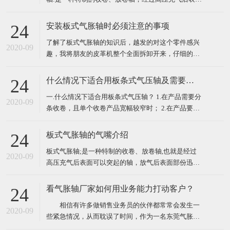
部分可以膨胀，放气后表面部分迅速缩回的轴叫做气
胀轴、气压轴、膨胀轴、胀气轴、气胀辊、充气轴、
安装板式气胀轴时必须注意的事项
24
压力轴等。气胀轴、气胀套使用极为方便、快捷，只
了解了板式气胀轴的知识后，越发的对这个零件感兴
需用户自备气源，空气压力控制在 6-8kg 范围内，需
2020-09
趣，我将朋友的皮革机整个全面拆卸开来，仔细的观
锁
看了一下气胀轴的外表，然后开始重新自己组装，这
个时候发现怎么安装都安装不上，于是又开始拿起说
什么情况下适合用板条式气压轴及需要注意的问题
24
明书研究起安装气胀轴时必须注意的事项，以下就是
一.什么情况下适合用板条式气压轴？ 1.在产品需要分
注意事项，我们来一起了解一下！ ​ 一、了解板式气
2020-09
条收卷，且单个收卷产品宽幅较窄时； 2.在产品要求
胀轴装
较高真圆时； 3.在产品所用卷筒纸芯或者其他材质卷
筒壁厚较薄或质量不佳易变形时。 ​ 二.在用使板条式
板式气胀轴的气嘴介绍
24
气压轴时需要注意些什么问题？ 1.需保持气压轴内气
板式气胀轴;是一种特制的收卷、放卷轴,也就是经过
压持续充足；
2020-09
高压充气后表面可以突起的轴，放气后表面部份迅速
缩回的轴叫做板式气胀轴。那么其气嘴该怎样理解
呢，下面将具体讲解。 简单来讲，气嘴就是板式气胀
看气胀轴厂家如何用业务能力打动客户？
24
轴的在放气与充气会使用到的一个配件，它主要起到
相信有许多做销售业务员的伙伴都常常会发生一
充气及放气的功能，因为板式气胀轴在工作过程中需
2020-09
些紧急情况，从而耽误了时间，作为一名东莞气胀轴
要经常需要
厂家的专业销售业务员，我的业务能力就代表着公司