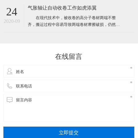
形象，不管遇到什么样的突发状况，都要学会管理时
气胀轴让自动收卷工作如虎添翼
24
间，甚至要比客户想象中的要做得更好。 Isabella
在现代技术中，被收卷的高分子卷材两端不整
是一家日本公司在中国办事处的销售助理，有一天她
2020-09
齐，搬运过程中容易导致两端卷材摩擦破损，仍然是
接到了来自总公
无法突破的问题，另一方面由于利用辊轴收卷，在将
卷材移离辊轴时，卷材与辊轴间产生较大的摩擦力，
故移离速度较慢，工作效率低。 但是，不可以直
接突破不代表我们不能使用辅助工具来帮助收卷装置
在线留言
进行工作。本实用新型提供了
立即提交