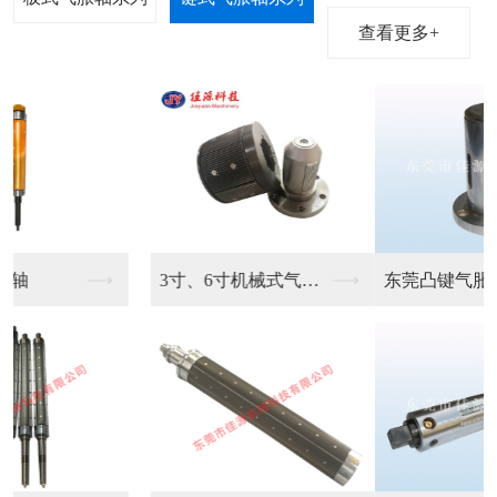
查看更多+
东莞凸键气胀轴生产销...
键条气胀轴供应