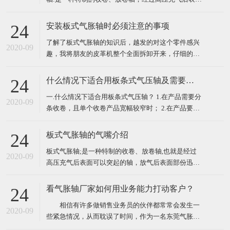
部分可以膨胀，放气后表面部分迅速缩回的轴叫做气
胀轴、气压轴、膨胀轴、胀气轴、气胀辊、充气轴、
安装板式气胀轴时必须注意的事项
24
压力轴等。气胀轴、气胀套使用极为方便、快捷，只
了解了板式气胀轴的知识后，越发的对这个零件感兴
需用户自备气源，空气压力控制在 6-8kg 范围内，需
2020-09
趣，我将朋友的皮革机整个全面拆卸开来，仔细的观
锁
看了一下气胀轴的外表，然后开始重新自己组装，这
个时候发现怎么安装都安装不上，于是又开始拿起说
什么情况下适合用板条式气压轴及需要注意的问题
24
明书研究起安装气胀轴时必须注意的事项，以下就是
一.什么情况下适合用板条式气压轴？ 1.在产品需要分
注意事项，我们来一起了解一下！ ​ 一、了解板式气
2020-09
条收卷，且单个收卷产品宽幅较窄时； 2.在产品要求
胀轴装
较高真圆时； 3.在产品所用卷筒纸芯或者其他材质卷
筒壁厚较薄或质量不佳易变形时。 ​ 二.在用使板条式
板式气胀轴的气嘴介绍
24
气压轴时需要注意些什么问题？ 1.需保持气压轴内气
板式气胀轴;是一种特制的收卷、放卷轴,也就是经过
压持续充足；
2020-09
高压充气后表面可以突起的轴，放气后表面部份迅速
缩回的轴叫做板式气胀轴。那么其气嘴该怎样理解
呢，下面将具体讲解。 简单来讲，气嘴就是板式气胀
看气胀轴厂家如何用业务能力打动客户？
24
轴的在放气与充气会使用到的一个配件，它主要起到
相信有许多做销售业务员的伙伴都常常会发生一
充气及放气的功能，因为板式气胀轴在工作过程中需
2020-09
些紧急情况，从而耽误了时间，作为一名东莞气胀轴
要经常需要
厂家的专业销售业务员，我的业务能力就代表着公司